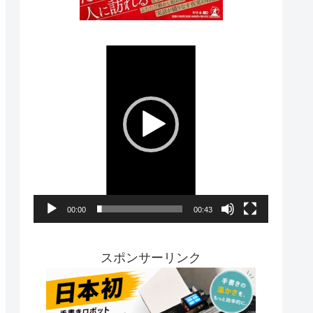
動
画
プ
レ
ー
ヤ
ー
00:00
00:43
スポンサーリンク