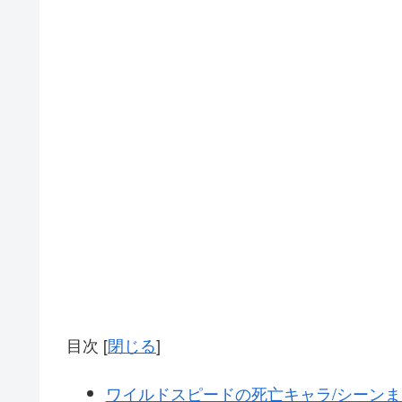
目次
[
閉じる
]
ワイルドスピードの死亡キャラ/シーンま