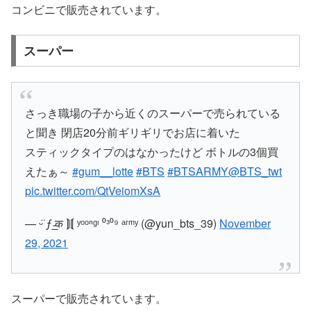
コンビニで販売されています。
スーパー
さっき職場の子から近くのスーパーで売られている
と聞き 閉店20分前ギリギリでお店に着いた
スティックタイプのはなかったけど ボトルの3個買
えたぁ～
#gum__lotte
#BTS
#BTSARMY
@BTS_twt
pic.twitter.com/QtVeiomXsA
— ︎ᵕ̈ ƒ ̵̲क ⟭⟬ ʸᵒᵒⁿᵍᶦ ⁰³⁰⁹ ᵃʳᵐʸ (@yun_bts_39)
November
29, 2021
スーパーで販売されています。