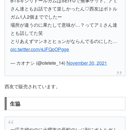
BTSキシリトールガムはSEIYUで無事ゲット。アミ
さん達ともお話できて楽しかったん♡西友はボトル
ガム1人2個まででしたー
場所が違うのに果たして意味が…？ってアミさん達
とも話してた笑
とりあえずマンネとヒョンがならんでるのにした…
pic.twitter.com/4JFQoOPgge
— カオナシ (@otetete_14)
November 30, 2021
西友で販売されています。
生協
一応主婦やのに火曜市の長蛇のレジ列にボトルガム