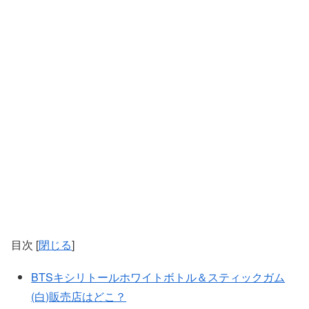
目次
[
閉じる
]
BTSキシリトールホワイトボトル＆スティックガム
(白)販売店はどこ？