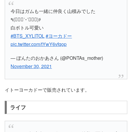
今日はガムも一緒に仲良く山積みでした
٩(๑⃙⃘˙ᵕ˙๑⃙⃘)۶
白ボトル可愛い
#BTS_XYLITOL
#ヨーカドー
pic.twitter.com/tYwY6vfqop
— ぽんたのおかあさん (@PONTAs_mother)
November 30, 2021
イトーヨーカドーで販売されています。
ライフ