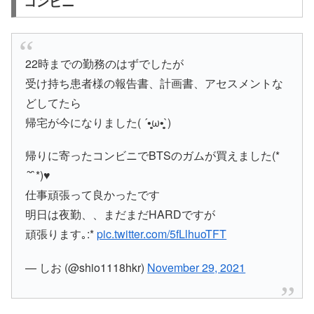
コンビニ
22時までの勤務のはずでしたが
受け持ち患者様の報告書、計画書、アセスメントな
どしてたら
帰宅が今になりました( ´•̥̥̥ω•̥̥̥`)
帰りに寄ったコンビニでBTSのガムが買えました(*
´˘`*)♥
仕事頑張って良かったです
明日は夜勤、、まだまだHARDですが
頑張ります｡:*
pic.twitter.com/5fLlhuoTFT
— しお (@shio1118hkr)
November 29, 2021