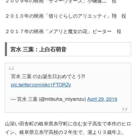
２００９年の映画「サマーウォーズ」小磯健二 役
２０１０年の映画「借りぐらしのアリエッティ」翔
役
２０１７年の映画「メアリと魔女の花」ピーター 役
宮水 三葉：上白石萌音
宮水 三葉 のお誕生日おめでとう!!!
pic.twitter.com/pkc1FTORZy
— 宮水 三葉 (@mitsuha_miyamzu)
April 29, 2019
山深い田舎町の岐阜県糸守町に住む女子高生で本作のヒロ
イン。岐阜県立糸守高校の２年生で、瀧より３歳年上。