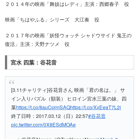
２０１４年の映画「舞妓はレディ」主演：西郷春子 役
映画「ちはやふる」シリーズ 大江奏 役
２０１７年の映画「妖怪ウォッチ シャドウサイド 鬼王の
復活」主演：天野ナツメ 役
宮水 四葉：谷花音
[3.11チャリティ]谷花音さん 映画「君の名は。」 サ
イン入りパズル（額装） ヒロイン宮水三葉の妹、四
葉
https://t.co/8auCpjmSAQ
https://t.co/XxEeaT7L2j
終了日時：2017.03.12（日）22:57
#谷花音
pic.twitter.com/0X8ESdMOAe