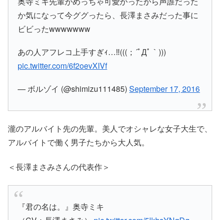
奥寺ミキ先輩がめっちゃ可愛かったから声誰だった
か気になって今ググったら、長澤まさみだった事に
ビビったwwwwwww
あの人アフレコ上手すぎｨ…‼(((；´ﾟДﾟ｀)))
pic.twitter.com/6f2oevXIVf
— ボルゾイ (@shimizu111485)
September 17, 2016
瀧のアルバイト先の先輩。美人でオシャレな女子大生で、
アルバイトで働く男子たちから大人気。
＜長澤まさみさんの代表作＞
『君の名は。』奥寺ミキ