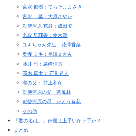
宮水 俊樹：てらそままさき
宮水 二葉：大原さやか
勅使河原 克彦：成田凌
名取 早耶香：悠木碧
ユキちゃん先生：花澤香菜
奥寺 ミキ：長澤まさみ
藤井 司：島﨑信長
高木 真太： 石川界人
瀧の父： 井上和彦
勅使河原の父：茶風林
勅使河原の母：かとう有花
その他
「君の名は。」声優は上手いか下手か？
まとめ