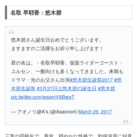
名取 早耶香：悠木碧
悠木碧さん誕生日おめでとうございます。
ますますのご活躍をお祈り申し上げます！
君の名は。・名取早耶香、仮面ライダーゴースト・
ユルセン、一般向けも多くなってきました。来期も
ドラマ・光のお父さん出演
#悠木碧生誕祭2017
#悠
木碧生誕祭
#3月27日は悠木碧の誕生日
#悠木碧
pic.twitter.com/wsqmV8BweT
— アオノリ@A’s (@Asaonori)
March 26, 2017
三葉の同級生で、親友。穏やかな性格で、勅使河原に好意