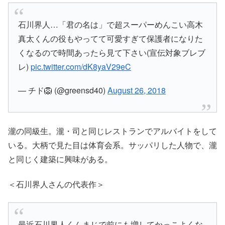
石川界人…「君の名は」で超スーパーめんこい高木
真太くんの役もやってて可愛すぎて保護者になりた
くなるので時間あったら見て下さい(宣伝対象ブレブ
レ)
pic.twitter.com/dK8yaV29eC
— チド🦁 (@greensd40)
August 26, 2018
瀧の同級生。瀧・司と同じレストランでアルバイトをして
いる。大柄で見た目は体育会系。サッパリした人物で、瀧
と同じく建築に興味がある。
＜石川界人さんの代表作＞
最近石川界人くんまじで前にも増してかっこよくな