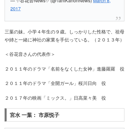
— ✨谷花音News✨ (@TaniKanonNews)
March 8,
2017
三葉の妹。小学４年生の９歳。しっかりした性格で、祖母
や姉と一緒に神社の家業を手伝っている。（２０１３年）
＜谷花音さんの代表作＞
２０１１年のドラマ「名前をなくした女神」進藤羅羅 役
２０１１年のドラマ「全開ガール」桜川日向 役
２０１７年の映画「ミックス。」日高菜々美 役
宮水 一葉： 市原悦子