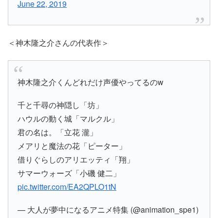
June 22, 2019
＜神木隆之介さんの代表作＞
神木隆之介くんどれだけ声優やってるのw
千と千尋の神隠し「坊」
ハウルの動く城「マルクル」
君の名は。「立花 瀧」
メアリと魔法の花「ピーター」
借りぐらしのアリエッティ「翔」
サマーウォーズ「小磯 健二」
pic.twitter.com/EA2QPLO1tN
— 大人が夢中になるアニメ特集 (@animation_spe1)