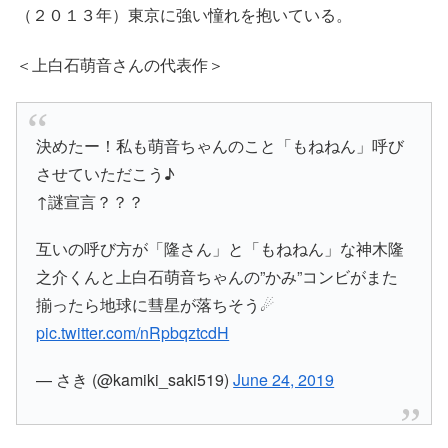
（２０１３年）東京に強い憧れを抱いている。
＜上白石萌音さんの代表作＞
決めたー！私も萌音ちゃんのこと「もねねん」呼び
させていただこう♪
↑謎宣言？？？
互いの呼び方が「隆さん」と「もねねん」な神木隆
之介くんと上白石萌音ちゃんの”かみ”コンビがまた
揃ったら地球に彗星が落ちそう☄
pic.twitter.com/nRpbqztcdH
— さき (@kamiki_saki519)
June 24, 2019