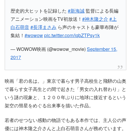
歴史的大ヒットを記録した
#新海誠
監督による長編
アニメーション映画をTV初放送！
#神木隆之介
#上
白石萌音
#長澤まさみ
ら声のキャストも豪華布陣が
集結！
#wowow
pic.twitter.com/iqbZTPsy1k
— WOWOW映画 (@wowow_movie)
September 15,
2017
映画
「君の名は。」
東京で暮らす男子高校生と飛騨の山奥
で暮らす女子高生との間で起きた
「男女の入れ替わり」
と
いう謎の現象と、１２００年ぶりに地球に接近するという
架空の彗星をめぐる出来事を描いた作品。
若者のせつない感動の物語でもある本作では、
主人公の声
優には神木隆之介さんと上白石萌音さん
が務めています。