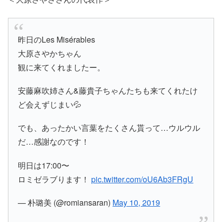
昨日のLes Misérables
大原さやかちゃん
観に来てくれましたー。
安藤麻吹姉さん&藤貴子ちゃんたちも来てくれたけ
ど会えずじまい💦
でも、あったかい言葉をたくさん貰って…ウルウル
だ…感謝なのです！
明日は17:00〜
ロミゼラブります！
pic.twitter.com/oU6Ab3FRgU
— 朴璐美 (@romiansaran)
May 10, 2019