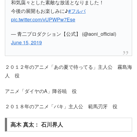
和気藹々とした素敵な放送となりました！
今後の展開もお楽しみに♪
#フルバ
pic.twitter.com/vUPWPw7Ese
— 青二プロダクション【公式】 (@aoni_official)
June 15, 2019
２０１２年のアニメ「あの夏で待ってる」主人公 霧島海
人 役
アニメ「ダイヤのA」降谷暁 役
２０１８年のアニメ「バキ」主人公 範馬刃牙 役
高木 真太： 石川界人