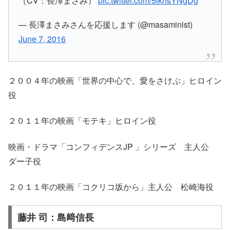
（CV：長澤まさみ）
pic.twitter.com/5lkhsYNgDg
— 長澤まさみさんを応援します (@masaminist)
June 7, 2016
２００４年の映画「世界の中心で、愛をさけぶ」ヒロイン
役
２０１１年の映画「モテキ」ヒロイン役
映画・ドラマ「コンフィデンスJP 」シリーズ 主人公
ダー子役
２０１１年の映画「コクリコ坂から」主人公 松崎海役
藤井 司：島﨑信長