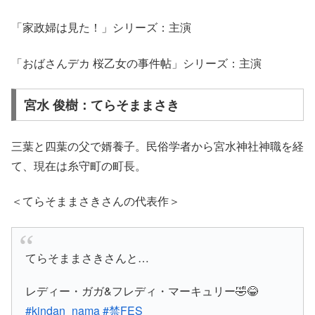
「家政婦は見た！」シリーズ：主演
「おばさんデカ 桜乙女の事件帖」シリーズ：主演
宮水 俊樹：てらそままさき
三葉と四葉の父で婿養子。民俗学者から宮水神社神職を経
て、現在は糸守町の町長。
＜てらそままさきさんの代表作＞
てらそままさきさんと…
レディー・ガガ&フレディ・マーキュリー🤣😂
#kindan_nama
#禁FES