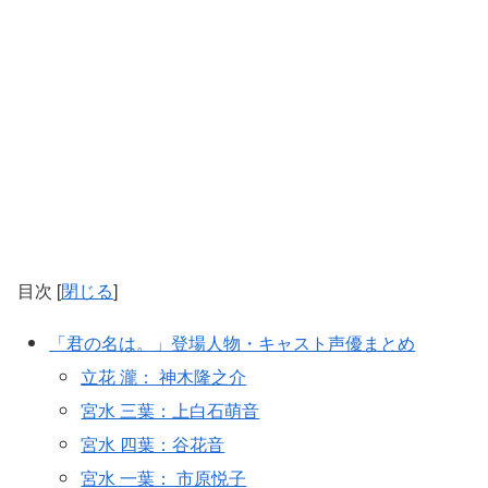
目次
[
閉じる
]
「君の名は。」登場人物・キャスト声優まとめ
立花 瀧： 神木隆之介
宮水 三葉：上白石萌音
宮水 四葉：谷花音
宮水 一葉： 市原悦子