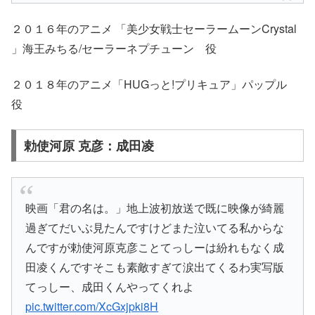
２０１６年のアニメ 「美少女戦士セーラームーンCrystal
」海王みちる/セーラーネプチューン 役
２０１８年のアニメ「HUGっと!プリキュア」パップル
役
勅使河原 克彦：成田凌
映画「君の名は。」地上波初放送で既に映像が綺麗
過ぎてだいぶ見たんですけどまた泣いてる私からな
んですが勅使河原克彦ことてっしーは紛れもなく成
田凌くんですそこも素敵すぎて涙出てくるわ実写版
てっしー、成田くんやってくれよ
pic.twitter.com/XcGxjpki8H