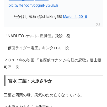
pic.twitter.com/o0gmPyGGEh
— たかはし智秋 (@chiaking58)
March 4, 2019
「NARUTO -ナルト- 疾風伝」飛段 役
「仮面ライダー電王」キンタロス 役
２０１７年の映画 「名探偵コナン から紅の恋歌」遠山銀
司郎 役
宮水 二葉：大原さやか
三葉と四葉の母。病気のため亡くなっている。
＜大原さやささんの代表作＞