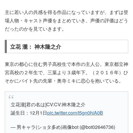
主に若い人の共感を得る作品になっていますが、まずは登
場人物・キャスト声優をまとめていき、
声優の評価はどう
だったのか
を見ていきます。
立花 瀧： 神木隆之介
東京の都心に住む男子高校生で本作の主人公。東京都立神
宮高校の２年生で、三葉より３歳年下。（２０１６年）ひ
そかにバイト先の先輩・奥寺ミキに恋心を抱いている。
立花瀧[君の名は]CV:CV:神木隆之介
誕生日：12月1日
pic.twitter.com/t5gn0hiA0B
— 男キャラ(ショタ多め)画像bot (@bot02646736)