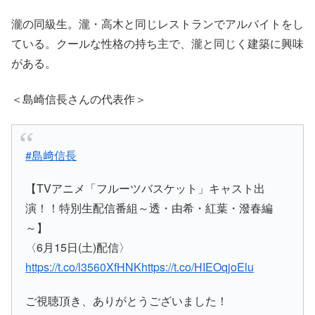
瀧の同級生。瀧・高木と同じレストランでアルバイトをし
ている。クールな性格の持ち主で、瀧と同じく建築に興味
がある。
＜島崎信長さんの代表作＞
#島﨑信長
【TVアニメ「フルーツバスケット」キャスト出
演！！特別生配信番組～透・由希・紅葉・潑春編
～】
〈6月15日(土)配信〉
https://t.co/l3560XfHNK
https://t.co/HIEOqjoElu
ご視聴頂き、ありがとうございました！