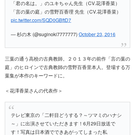
「君の名は。」のユキちゃん先生（CV.花澤香菜）
「言の葉の庭」の雪野百香理 先生（CV.花澤香菜）
pic.twitter.com/SQD0GBftD7
— 杉の木 (@suginoki7777777)
October 23, 2016
三葉の通う高校の古典教師。２０１３年の前作「言の葉の
庭」のヒロインで古典教師の雪野百香里本人。登場する万
葉集が本作のキーワードに。
＜花澤香菜さんの代表作＞
テレビ東京の「二軒目どうする？～ツマミのハナシ
～」に出演させていただきます！6月29日放送で
す！写真は日本酒でできあがってしまった私