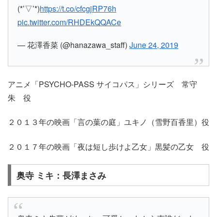
(*’▽’*)
https://t.co/cfcgjRP76h
pic.twitter.com/RHDEkQQACe
— 花澤香菜 (@hanazawa_staff)
June 24, 2019
アニメ「PSYCHO-PASS サイコパス」シリーズ 常守
朱 役
２０１３年の映画「言の葉の庭」ユキノ（雪野百香里）役
２０１７年の映画「夜は短し歩けよ乙女」黒髪の乙女 役
奥寺 ミキ：長澤まさみ