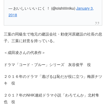
— おいしい いい にく ！ (@oishiiiiniku)
January 3,
2018
三葉の同級生で地元の建設会社・勅使河原建設の社長の息
子。三葉に好意を持っている。
＜成田凌さんの代表作＞
ドラマ「コード・ブルー」シリーズ 灰谷俊平 役
２０１６年のドラマ「逃げるは恥だが役に立つ」梅原ナツ
キ 役
２０１７年のNHK連続ドラマ小説「わろてんか」北村隼
也 役