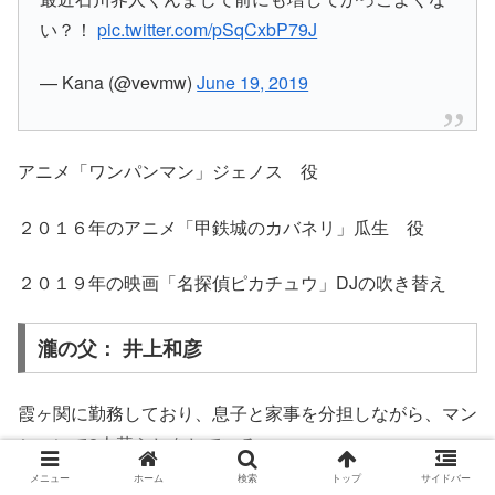
い？！
pic.twitter.com/pSqCxbP79J
— Kana (@vevmw)
June 19, 2019
アニメ「ワンパンマン」ジェノス 役
２０１６年のアニメ「甲鉄城のカバネリ」瓜生 役
２０１９年の映画「名探偵ピカチュウ」DJの吹き替え
瀧の父： 井上和彦
霞ヶ関に勤務しており、息子と家事を分担しながら、マン
ションで2人暮らしをしている。
メニュー
ホーム
検索
トップ
サイドバー