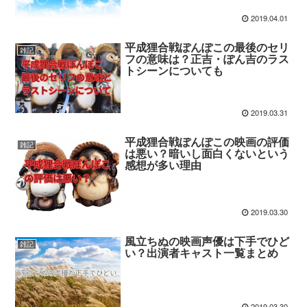
2019.04.01
平成狸合戦ぽんぽこの最後のセリ
雑記
フの意味は？正吉・ぽん吉のラス
トシーンについても
2019.03.31
平成狸合戦ぽんぽこの映画の評価
雑記
は悪い？暗いし面白くないという
感想が多い理由
2019.03.30
風立ちぬの映画声優は下手でひど
雑記
い？出演者キャスト一覧まとめ
2019.03.30