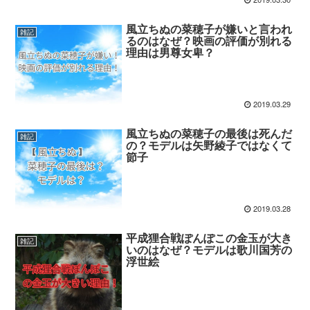
風立ちぬの菜穂子が嫌いと言われ
雑記
るのはなぜ？映画の評価が別れる
理由は男尊女卑？
2019.03.29
風立ちぬの菜穂子の最後は死んだ
雑記
の？モデルは矢野綾子ではなくて
節子
2019.03.28
平成狸合戦ぽんぽこの金玉が大き
雑記
いのはなぜ？モデルは歌川国芳の
浮世絵