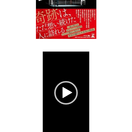
動
画
プ
レ
ー
ヤ
ー