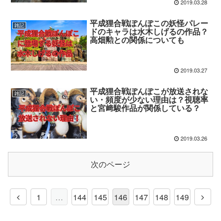
2019.03.28
平成狸合戦ぽんぽこの妖怪パレー
雑記
ドのキャラは水木しげるの作品？
高畑勲との関係についても
2019.03.27
平成狸合戦ぽんぽこが放送されな
雑記
い・頻度が少ない理由は？視聴率
と宮﨑駿作品が関係している？
2019.03.26
次のページ
1
…
144
145
146
147
148
149