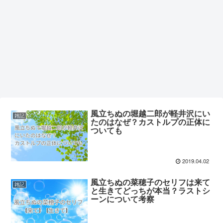
風立ちぬの堀越二郎が軽井沢にい
雑記
たのはなぜ？カストルプの正体に
ついても
2019.04.02
風立ちぬの菜穂子のセリフは来て
雑記
と生きてどっちが本当？ラストシ
ーンについて考察