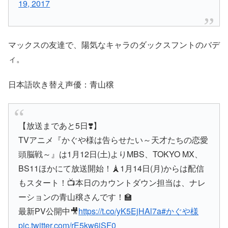
19, 2017
マックスの友達で、陽気なキャラのダックスフントのバデ
ィ。
日本語吹き替え声優：青山穣
【放送まであと5日❣️】
TVアニメ『かぐや様は告らせたい～天才たちの恋愛
頭脳戦～』は1月12日(土)よりMBS、TOKYO MX、
BS11ほかにて放送開始！🗼1月14日(月)からは配信
もスタート！📺本日のカウントダウン担当は、ナレ
ーションの青山穣さんです！🏫
最新PV公開中🎥
https://t.co/yK5EjHAl7a
#かぐや様
pic.twitter.com/rE5kw6jSF0