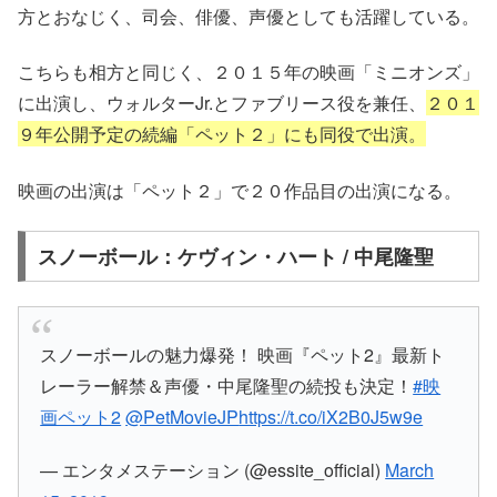
方とおなじく、司会、俳優、声優としても活躍している。
こちらも相方と同じく、２０１５年の映画「ミニオンズ」
に出演し、ウォルターJr.とファブリース役を兼任、
２０１
９年公開予定の続編「ペット２」にも同役で出演。
映画の出演は「ペット２」で２０作品目の出演になる。
スノーボール：ケヴィン・ハート / 中尾隆聖
スノーボールの魅力爆発！ 映画『ペット2』最新ト
レーラー解禁＆声優・中尾隆聖の続投も決定！
#映
画ペット2
@PetMovieJP
https://t.co/iX2B0J5w9e
— エンタメステーション (@essite_official)
March