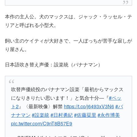
本作の主人公。犬のマックスは、ジャック・ラッセル・テ
リアと呼ばれる小型犬。
飼い主のケイティが大好きで、一人ぼっちが苦手な寂しが
り屋さん。
日本語吹き替え声優：設楽統（バナナマン）
吹替声優続投のバナナマン設楽「最初からマックス
になりきりたい思います！」と気合十分―『
#ペッ
ト2
』〈最新映像〉解禁
https://t.co/j6493xV3N6
#バ
ナナマン
#設楽統
#日村勇紀
#佐藤栞里
#永作博美
pic.twitter.com/C9nT8B57E9