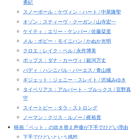
勇紀
スノーボール：ケヴィン・ハート / 中尾隆聖
オゾン：スティーヴ・クーガン / 山寺宏一
ケイティ：エリー・ケンパー / 佐藤栞里
メル：ボビー・モイニハン / かぬか光明
クロエ：レイク・ベル / 永作博美
ポップス：ダナ・カーヴィ / 銀河万丈
バディ：ハンニバル・バーエス / 青山穣
ギジェット：ジェニー・スレイト / 沢城みゆき
タイベリアス：アルバート・ブルックス / 宮野真
守
スイートピー：タラ・ストロング
ノーマン：クリス・ルノー / 梶裕貴
映画「ペット」の吹き替え声優が下手でひどい理由
下手でひどいという感想