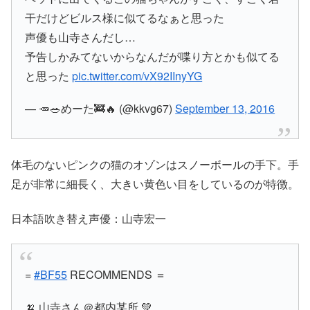
干だけどビルス様に似てるなぁと思った
声優も山寺さんだし…
予告しかみてないからなんだが喋り方とかも似てる
と思った
pic.twitter.com/vX92IInyYG
— 🥕🥗めーた🚒🔥 (@kkvg67)
September 13, 2016
体毛のないピンクの猫のオゾンはスノーボールの手下。手
足が非常に細長く、大きい黄色い目をしているのが特徴。
日本語吹き替え声優：山寺宏一
=
#BF55
RECOMMENDS ＝
🍌 山寺さん＠都内某所 💚