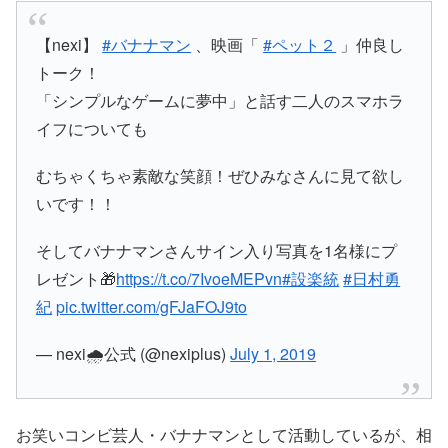
【nexi】
#バナナマン
、映画「
#ペット２
」仲良し
トーク！
「シンプルなゲームに夢中」と話す二人のスマホラ
イフについても
むちゃくちゃ素敵な笑顔！ぜひみなさんに見て欲し
いです！！
そしてバナナマンさんサイン入り写真を1名様にプ
レゼント🎁
https://t.co/7IvoeMEPvn
#設楽統
#日村勇
紀
pic.twitter.com/gFJaFOJ9to
— nexi🌧️公式 (@nexiplus)
July 1, 2019
お笑いコンビ芸人・バナナマンとして活動しているが、相