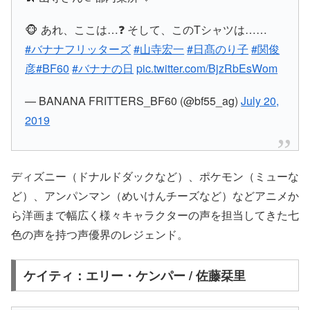
🐵 あれ、ここは…❓ そして、このTシャツは……
#バナナフリッターズ
#山寺宏一
#日髙のり子
#関俊
彦
#BF60
#バナナの日
pic.twitter.com/BjzRbEsWom
— BANANA FRITTERS_BF60 (@bf55_ag)
July 20,
2019
ディズニー（ドナルドダックなど）、ポケモン（ミューな
ど）、アンパンマン（めいけんチーズなど）などアニメか
ら洋画まで幅広く様々キャラクターの声を担当してきた七
色の声を持つ声優界のレジェンド。
ケイティ：エリー・ケンパー / 佐藤栞里