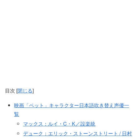
目次
[
閉じる
]
映画「ペット」キャラクター日本語吹き替え声優一
覧
マックス：ルイ・C・K／設楽統
デューク：エリック・ストーンストリート / 日村