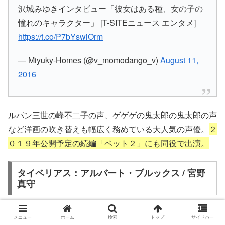
沢城みゆきインタビュー「彼女はある種、女の子の
憧れのキャラクター」 [T-SITEニュース エンタメ]
https://t.co/P7bYswiOrm
— Miyuky-Homes (@v_momodango_v)
August 11,
2016
ルパン三世の峰不二子の声、ゲゲゲの鬼太郎の鬼太郎の声
など洋画の吹き替えも幅広く務めている大人気の声優。
２
０１９年公開予定の続編「ペット２」にも同役で出演。
タイベリアス：アルバート・ブルックス / 宮野
真守
メニュー
ホーム
検索
トップ
サイドバー