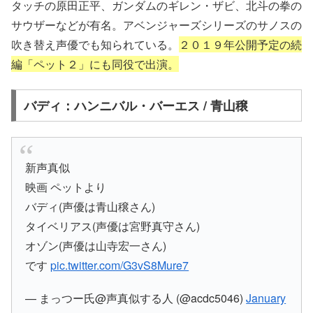
タッチの原田正平、ガンダムのギレン・ザビ、北斗の拳の
サウザーなどが有名。アベンジャーズシリーズのサノスの
吹き替え声優でも知られている。
２０１９年公開予定の続
編「ペット２」にも同役で出演。
バディ：
ハンニバル・バーエス
/ 青山穣
新声真似
映画 ペットより
バディ(声優は青山穣さん)
タイベリアス(声優は宮野真守さん)
オゾン(声優は山寺宏一さん)
です
pic.twitter.com/G3vS8Mure7
— まっつー氏@声真似する人 (@acdc5046)
January