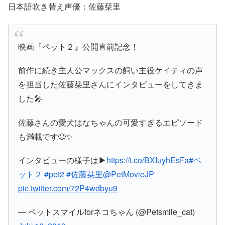
日本語吹き替え声優：佐藤栞里
映画『ペット２』公開直前記念！
前作に続き主人公マックスの飼い主役ケイティの声
を担当した佐藤栞里さんにインタビューをしてきま
した🎤
佐藤さんの愛犬はなちゃんの可愛すぎるエピソード
も満載です🐶✨
インタビューの様子は▶
https://t.co/BXIuyhEsFa
#ペ
ット２
#pet2
#佐藤栞里
@PetMovieJP
pic.twitter.com/72P4wdbyu9
— ペットスマイルforネコちゃん (@Petsmile_cat)