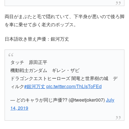
両目がまぶたと毛で隠れていて、下半身が悪いので後ろ脚
を車に乗せて歩く老犬のポップス。
日本語吹き替え声優：銀河万丈
タッチ 原田正平
機動戦士ガンダム ギレン・ザビ
ドラゴンクエストヒーローズ 闇竜と世界樹の城 デ
ィルク
#銀河万丈
pic.twitter.com/ThLlsToFEd
— どのキャラが同じ声優?? (@tweetjoker007)
July
14, 2019