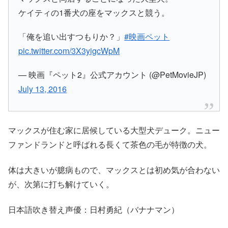
ケイティの1番犬の座をマックスと競う。
「俺を追い出すつもりか？」
#映画ペット
pic.twitter.com/3X3yigcWpM
— 映画『ペット2』公式アカウント (@PetMovieJP)
July 13, 2016
マックスが住む家に居候している大型犬デューク。ニュー
ファンドランドと呼ばれる長くて茶色の毛が特徴の犬。
体は大きいが臆病もので、マックスとは初め気が合わない
が、次第に打ち解けていく。
日本語吹き替え声優：日村勇紀（バナナマン）