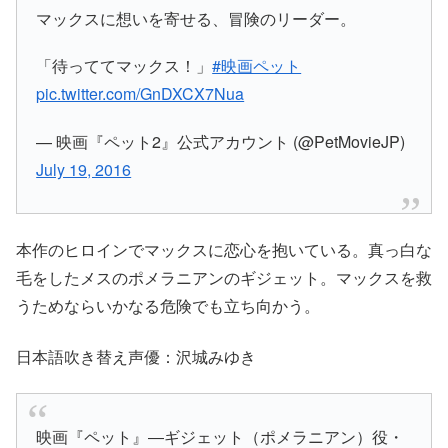
マックスに想いを寄せる、冒険のリーダー。
「待っててマックス！」
#映画ペット
pic.twitter.com/GnDXCX7Nua
— 映画『ペット2』公式アカウント (@PetMovieJP)
July 19, 2016
本作のヒロインでマックスに恋心を抱いている。真っ白な
毛をしたメスのポメラニアンのギジェット。マックスを救
うためならいかなる危険でも立ち向かう。
日本語吹き替え声優：沢城みゆき
映画『ペット』―ギジェット（ポメラニアン）役・