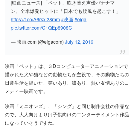
[映画ニュース] 「ペット」吹き替え声優バナナマ
ン、全米爆発ヒットに「日本でも旋風を起こす！」
https://t.co/A6rkxi28mm
#映画
#eiga
pic.twitter.com/C1QEp8908C
— 映画.com (@eigacom)
July 12, 2016
映画
「ペット」
は、３Dコンピューターアニメーションで
描かれた犬や猫などの動物たちが主役で、その動物たちの
日常生活を描いた、笑いあり、涙あり、熱い友情ありのコ
メディー映画です。
映画
「ミニオンズ」、「シング」
と同じ制作会社の作品な
ので、
大人向けよりは子供向け
のエンターテイメント作品
になっていそうですね。