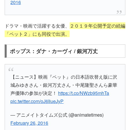
2016
ドラマ・映画で活躍する女優、
２０１９年公開予定の続編
「ペット２」にも同役で出演。
ポップス：ダナ・カーヴィ / 銀河万丈
【ニュース】映画『ペット』の日本語吹替え版に沢
城みゆきさん・銀河万丈さん・中尾隆聖さんら豪華
声優陣の参加が決定！
https://t.co/NWzb95mhTa
pic.twitter.com/oJ6IiueJyP
— アニメイトタイムズ公式 (@animatetimes)
February 26, 2016