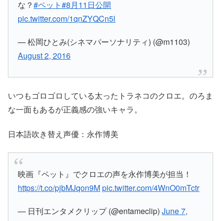
な？
#ペット
#8月11日公開
pic.twitter.com/1qnZYQCn5l
— 松岡ひとみ(シネマパーソナリティ) (@m1103)
August 2, 2016
いつもゴロゴロしている太ったトラネコのクロエ。のろま
な一面もあるが正義感の強いキャラ。
日本語吹き替え声優：永作博美
映画『ペット』でクロエの声を永作博美が担当！
https://t.co/pjbMJqon9M
pic.twitter.com/4WnO0mTctr
— 日刊エンタメクリップ (@entameclip)
June 7,