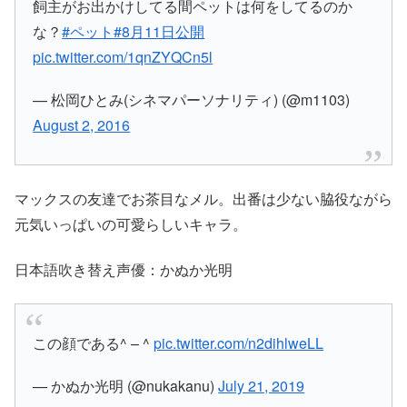
飼主がお出かけしてる間ペットは何をしてるのか
な？
#ペット
#8月11日公開
pic.twitter.com/1qnZYQCn5l
— 松岡ひとみ(シネマパーソナリティ) (@m1103)
August 2, 2016
マックスの友達でお茶目なメル。出番は少ない脇役ながら
元気いっぱいの可愛らしいキャラ。
日本語吹き替え声優：かぬか光明
この顔である^ – ^
pic.twitter.com/n2dihlweLL
— かぬか光明 (@nukakanu)
July 21, 2019