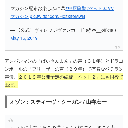
マガジン配布お楽しみに😇
#中尾隆聖
#ペット2
#VV
マガジン
pic.twitter.com/HdzkIfeMwB
— 【公式】ヴィレッジヴァンガード (@vv__official)
May 16, 2019
アンパンマンの「ばいきんまん」の声（３１年）とドラゴ
ンボールの「フリーザ」の声（２９年）で有名なベテラン
声優。
２０１９年公開予定の続編「ペット２」にも同役で
出演。
オゾン：スティーヴ・クーガン / 山寺宏一
ペットに出てくるこの猫ちゃんがすごく、すごく若