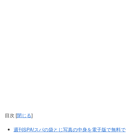
目次
[
閉じる
]
週刊SPA!スパの袋とじ写真の中身を電子版で無料で