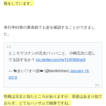
格をしています。
単行本63巻の裏表紙でも姿を確認することができまし
た。
ところでコナンの元太パッパこと、小嶋元次に恋し
てる話するか？
pic.twitter.com/jwYUKW6hwS
— 🐎きい♡オペ担👑 (@benkiichan)
January 16,
2019
性格は元太と似たところがありますが、容姿はあまり似て
おらず、とてもハンサムで細身ですね。