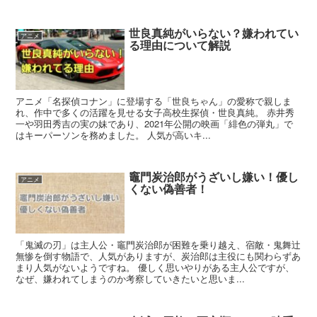
世良真純がいらない？嫌われてい
アニメ
る理由について解説
アニメ「名探偵コナン」に登場する「世良ちゃん」の愛称で親しま
れ、作中で多くの活躍を見せる女子高校生探偵・世良真純。 赤井秀
一や羽田秀吉の実の妹であり、2021年公開の映画「緋色の弾丸」で
はキーパーソンを務めました。 人気が高いキ...
竈門炭治郎がうざいし嫌い！優し
アニメ
くない偽善者！
「鬼滅の刃」は主人公・竈門炭治郎が困難を乗り越え、宿敵・鬼舞辻
無惨を倒す物語で、人気がありますが、炭治郎は主役にも関わらずあ
まり人気がないようですね。 優しく思いやりがある主人公ですが、
なぜ、嫌われてしまうのか考察していきたいと思いま...