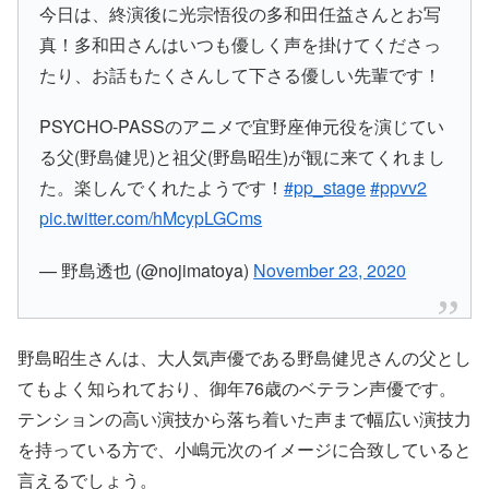
今日は、終演後に光宗悟役の多和田任益さんとお写
真！多和田さんはいつも優しく声を掛けてくださっ
たり、お話もたくさんして下さる優しい先輩です！
PSYCHO-PASSのアニメで宜野座伸元役を演じてい
る父(野島健児)と祖父(野島昭生)が観に来てくれまし
た。楽しんでくれたようです！
#pp_stage
#ppvv2
pic.twitter.com/hMcypLGCms
— 野島透也 (@nojimatoya)
November 23, 2020
野島昭生さんは、大人気声優である野島健児さんの父とし
てもよく知られており、御年76歳のベテラン声優です。
テンションの高い演技から落ち着いた声まで幅広い演技力
を持っている方で、小嶋元次のイメージに合致していると
言えるでしょう。