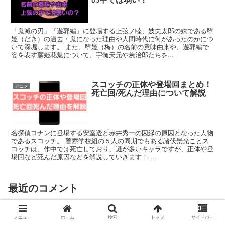
「鬼滅の刃」『遊郭編』に登場する上弦ノ睦、妓夫太郎の妹である堕
姫（だき）の過去・鬼になった理由や人間時代に何があったのかにつ
いて深堀します。 また、堕姫（梅）の名前の意味由来や、遊郭編で
姿を表す蕨姫花魁について、宇髄天元や炭治郎たちを...
スコッチの正体や登場回まとめ！
アニメ
死亡回/死んだ理由について解説
名探偵コナンに登場する安室透と赤井秀一の因縁の原因となった人物
であるスコッチ。 警察学校組の５人の同期でもある諸伏景光ことス
コッチは、作中では死亡しており、謎が多いキャラですが、正体や登
場回など死んだ原因などを解説していきます！ ...
最近のコメント
Direct FLT
2025.03.24
メニュー
ホーム
検索
トップ
サイドバー