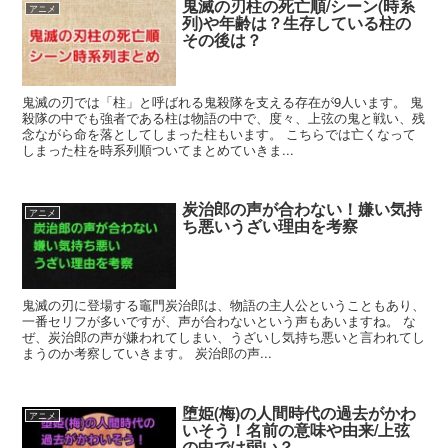
鬼滅の刃柱の死亡順/シーン(時系
アニメ
列)や年齢は？生存している柱の
その後は？
鬼滅の刃では「柱」と呼ばれる鬼殺隊を支える存在が9人います。 鬼
殺隊の中でも強者である柱は物語の中で、度々、上弦の鬼と戦い、残
念ながら命を落としてしまった柱もいます。 こちらでは亡くなって
しまった柱を時系列順ついてまとめていきま...
炭治郎の声が合わない！嫌い気持
アニメ
ち悪いうざい理由を考察
鬼滅の刃に登場する竈門炭治郎は、物語の主人公ということもあり、
一番セリフが多いですが、声が合わないという声もあいますね。 な
ぜ、炭治郎の声が嫌われてしまい、うざいし気持ち悪いと言われてし
まうのか考察していきます。 炭治郎の声...
堕姫(梅)の人間時代の過去がかわ
アニメ
いそう！名前の意味や由来/上弦
の中では弱い？