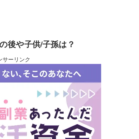
の後や子供/子孫は？
ンサーリンク