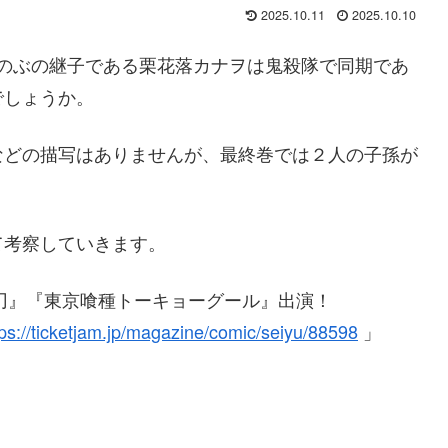
2025.10.11
2025.10.10
のぶの継子である栗花落カナヲは鬼殺隊で同期であ
でしょうか。
などの描写はありませんが、最終巻では２人の子孫が
て考察していきます。
刃』『東京喰種トーキョー
グール』出演！
tps://ticketjam.jp/magazine/
comic/seiyu/88598
」