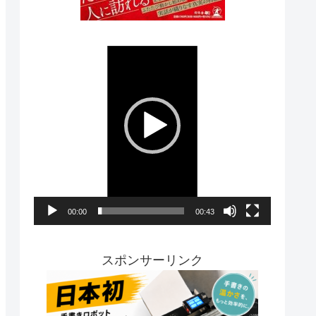
動
画
プ
レ
ー
ヤ
ー
00:00
00:43
スポンサーリンク