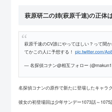
萩原研二の姉(萩原千速)の正体は
萩原千速のCV誰にやってほしい？って聞
てかこの人に予想する！
pic.twitter.com/A
— 名探偵コナン@相互フォロー (@makun19
名探偵コナンの原作で新たに登場したキャラ
彼女の初登場回は少年サンデー1073話～107