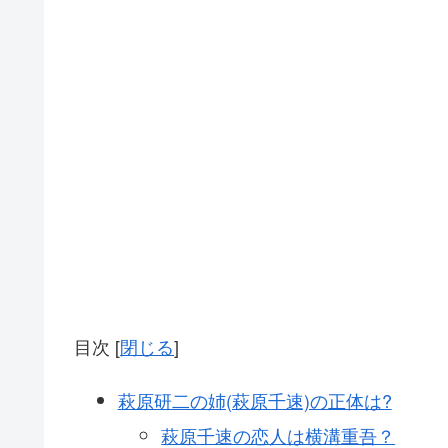
目次
[
閉じる
]
萩原研二の姉(萩原千速)の正体は?
萩原千速の恋人は横溝重吾？