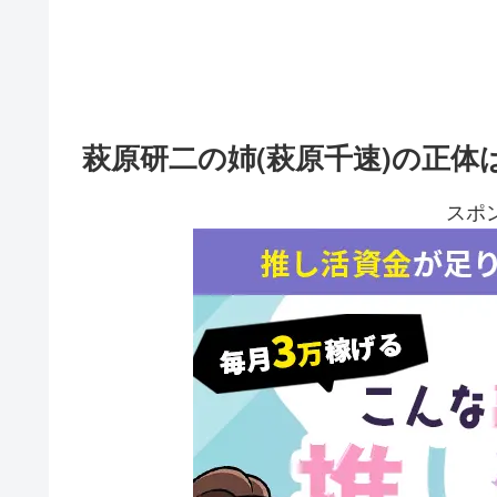
萩原研二の姉(萩原千速)の正
スポ