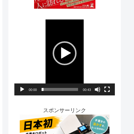
動
画
プ
レ
ー
ヤ
ー
00:00
00:43
スポンサーリンク