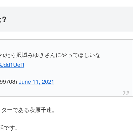
?
かれたら沢城みゆきさんにやってほしいな
o8Jdd1UeR
9708)
June 11, 2021
クターである萩原千速。
5話です。