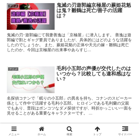
鬼滅の刃遊郭編京極屋の蕨姫花魁
アニメ
は鬼？雛鶴は死亡/善子の活躍
は？
鬼滅の刃･遊郭編にて我妻善逸は「京極屋」に潜入します。 善逸は遊
郭編で割とギャグ要員でありましたが、具体的にはどのような活躍を
したのでしょうか。 また、蕨姫花魁の正体や天元の嫁・雛鶴は死亡
したのか、今回は京極屋の出来事やあらすじ...
毛利小五郎の声優が交代したのは
アニメ
いつから？比較しても違和感はな
い？
名探偵コナンで「眠りの小五郎」の異名を持ち、コナンのスピーカー
係として作中で活躍する毛利小五郎。 ヒロインである毛利蘭の父親
でもあり、普段はポンコツなダメ探偵ですが、時折かっこいい一面を
見せることがある重要なキャラクターです。 ...
我妻善逸がうるさいしうざいから
アニメ
メニュー
ホーム
検索
トップ
サイドバー
嫌い！なぜ人気があるのか考察