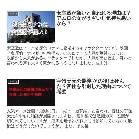
安室透が嫌いと言われる理由は？
アニメ
アムロの女がうざいし気持ち悪い
から？
安室透はアニメ名探偵コナンに登場するキャラクターですが、映画
「名探偵コナンゼロの執行人」の大ヒットで人気が爆発しました。
以前から人気があるキャラクターでしたが、人気が出た反面、嫌いと
言われる声も大きく聞かれるようになりました。理由は...
宇髄天元の最後(その後)は死ん
アニメ
だ？音柱を引退した理由について
考察
人気アニメ漫画「鬼滅の刃」２期は「遊郭編」と言われ、音柱の宇髄
天元を中心に物語が展開されますね。 遊郭編では激闘の末、左腕が
切られてしまいますが、鬼舞辻無惨との戦いには参加していないく最
後はどうだったのでしょうか。 また、その後...