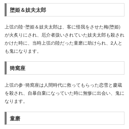
堕姫＆妓夫太郎
上弦の陸･堕姫＆妓夫太郎は、客に怪我をさせた梅(堕姫)
が火炙りにされ、厄介者扱いされていた妓夫太郎も殺され
かけた時に、当時上弦の陸だった童磨に助けられ、2人と
も鬼になります。
猗窩座
上弦の参･猗窩座は人間時代に救ってもらった恋雪と慶蔵
を殺され、自暴自棄になっていた時に無惨に出会い、鬼に
なります。
童磨