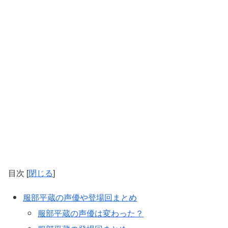
目次
[
閉じる
]
服部平蔵の声優や登場回まとめ
服部平蔵の声優は変わった？