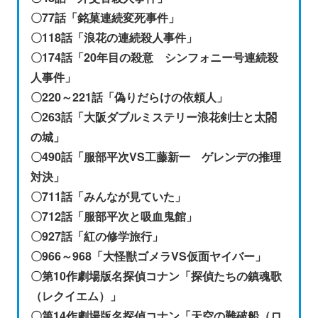
〇77話「銘菓連続変死事件」
〇118話「浪花の連続殺人事件」
〇174話「20年目の殺意 シンフォニー号連続殺
人事件」
〇220～221話「偽りだらけの依頼人」
〇263話「大阪ダブルミステリー浪花剣士と太閤
の城」
〇490話「服部平次VS工藤新一 ゲレンデの推理
対決」
〇711話「みんなが見ていた」
〇712話「服部平次と吸血鬼館」
〇927話「紅の修学旅行」
〇966～968「大怪獣ゴメラVS仮面ヤイバー」
〇第10作劇場版名探偵コナン「探偵たちの鎮魂歌
（レクイエム）」
〇第14作劇場版名探偵コナン「天空の難破船（ロ